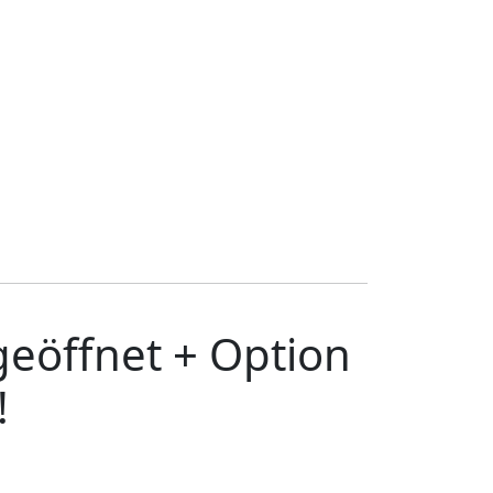
 geöffnet + Option
!