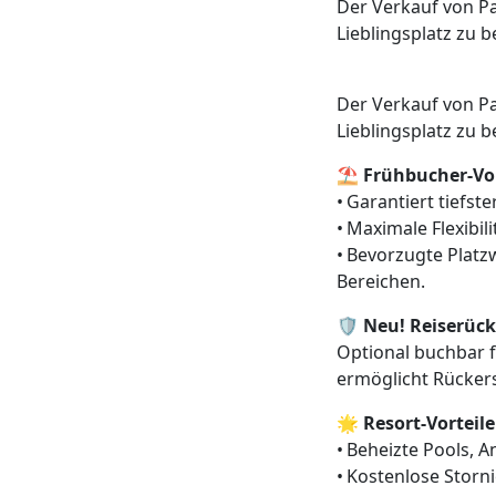
Der Verkauf von Pa
Lieblingsplatz zu 
Der Verkauf von Pa
Lieblingsplatz zu 
⛱️
Frühbucher-Vor
• Garantiert tiefst
• Maximale Flexibi
• Bevorzugte Plat
Bereichen.
🛡️
Neu! Reiserück
Optional buchbar f
ermöglicht Rücke
🌟
Resort-Vorteile
• Beheizte Pools, 
• Kostenlose Storni