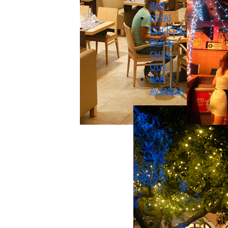
BAR
ESPAI
COCKTAIL
BAR &
CHILL
OUT
BAR
AVENIDA