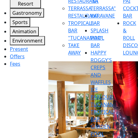
RESTAURANT
"LA
PAI
Resort
TERRASSA
TERRASSA"
COCKT
Gastronomy
RESTAURANT
KARAVANE
BAR
Sports
TROPICAL
BAR
ROCK
BAR
SPLASH
&
Animation
"TUCANAMAR"
POOL
ROLL
Environment
TAKE
BAR
DISC
Present
AWAY
HAPPY
LOUN
Offers
ROGGY'S
Fees
CREPS
AND
WAFFLES
ICE
PARLOUR
TUCANAMAR
TROPICAL
BAR
GARDEN
POOL