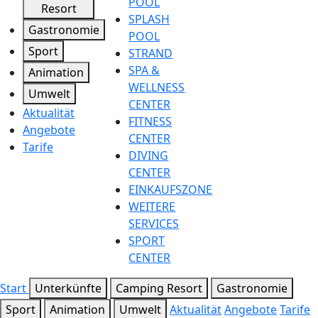
POOL
Resort
SPLASH
Gastronomie
POOL
Sport
STRAND
SPA &
Animation
WELLNESS
Umwelt
CENTER
Aktualität
FITNESS
Angebote
CENTER
Tarife
DIVING
CENTER
EINKAUFSZONE
WEITERE
SERVICES
SPORT
CENTER
Start
Unterkünfte
Camping Resort
Gastronomie
Sport
Animation
Umwelt
Aktualität
Angebote
Tarife