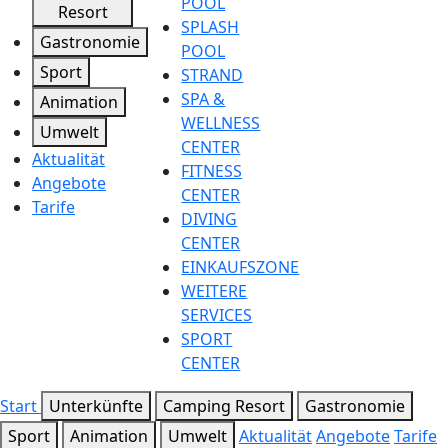
POOL
Resort
SPLASH
Gastronomie
POOL
Sport
STRAND
SPA &
Animation
WELLNESS
Umwelt
CENTER
Aktualität
FITNESS
Angebote
CENTER
Tarife
DIVING
CENTER
EINKAUFSZONE
WEITERE
SERVICES
SPORT
CENTER
Start
Unterkünfte
Camping Resort
Gastronomie
Sport
Animation
Umwelt
Aktualität
Angebote
Tarife