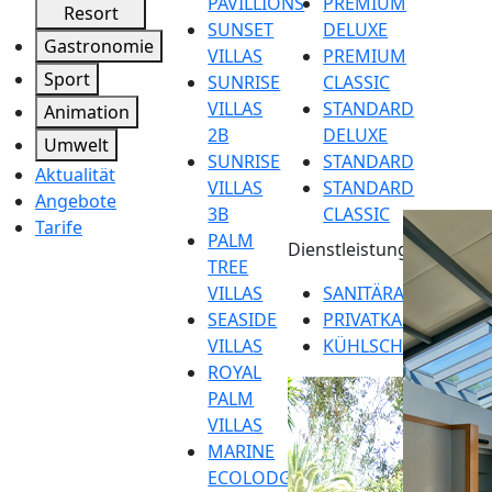
PAVILLIONS
PREMIUM
Resort
SUNSET
DELUXE
Gastronomie
VILLAS
PREMIUM
Sport
SUNRISE
CLASSIC
VILLAS
STANDARD
Animation
2B
DELUXE
Umwelt
SUNRISE
STANDARD
Aktualität
VILLAS
STANDARD
Angebote
3B
CLASSIC
Tarife
PALM
Dienstleistungen
TREE
VILLAS
SANITÄRANLAGEN
SEASIDE
PRIVATKABINEN
VILLAS
KÜHLSCHRANKVERL
ROYAL
PALM
VILLAS
MARINE
ECOLODGE