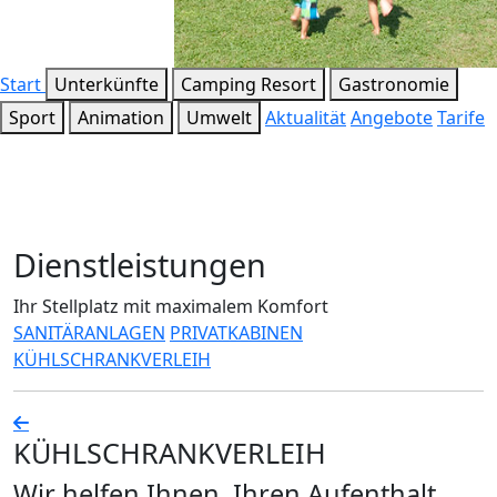
Start
Unterkünfte
Camping Resort
Gastronomie
Sport
Animation
Umwelt
Aktualität
Angebote
Tarife
Dienstleistungen
Ihr Stellplatz mit maximalem Komfort
SANITÄRANLAGEN
PRIVATKABINEN
KÜHLSCHRANKVERLEIH
KÜHLSCHRANKVERLEIH
Wir helfen Ihnen, Ihren Aufenthalt