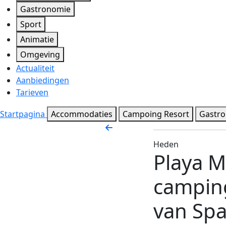
Gastronomie
Sport
Animatie
Omgeving
Actualiteit
Aanbiedingen
Tarieven
Startpagina
Accommodaties
Campoing Resort
Gastr
Heden
Playa M
camping
van Spa