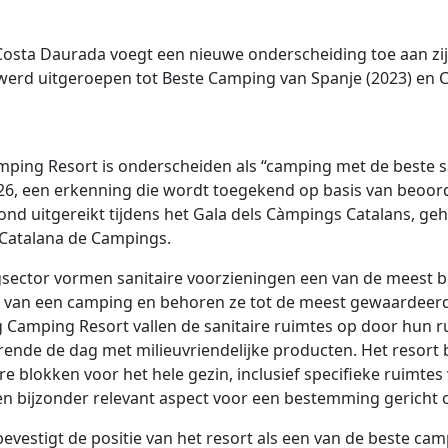
Costa Daurada voegt een nieuwe onderscheiding toe aan zijn 
werd uitgeroepen tot Beste Camping van Spanje (2023) en 
ping Resort is onderscheiden als “camping met de beste sa
26, een erkenning die wordt toegekend op basis van beoo
vond uitgereikt tijdens het Gala dels Càmpings Catalans, ge
 Catalana de Campings.
sector vormen sanitaire voorzieningen een van de meest 
e van een camping en behoren ze tot de meest gewaardeerd
 Camping Resort vallen de sanitaire ruimtes op door hun r
de de dag met milieuvriendelijke producten. Het resort b
e blokken voor het hele gezin, inclusief specifieke ruimtes
n bijzonder relevant aspect voor een bestemming gericht o
evestigt de positie van het resort als een van de beste cam