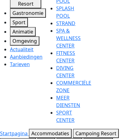
POOL
Resort
SPLASH
Gastronomie
POOL
Sport
STRAND
SPA &
Animatie
WELLNESS
Omgeving
CENTER
Actualiteit
FITNESS
Aanbiedingen
CENTER
Tarieven
DIVING
CENTER
COMMERCIËLE
ZONE
MEER
DIENSTEN
SPORT
CENTER
Startpagina
Accommodaties
Campoing Resort