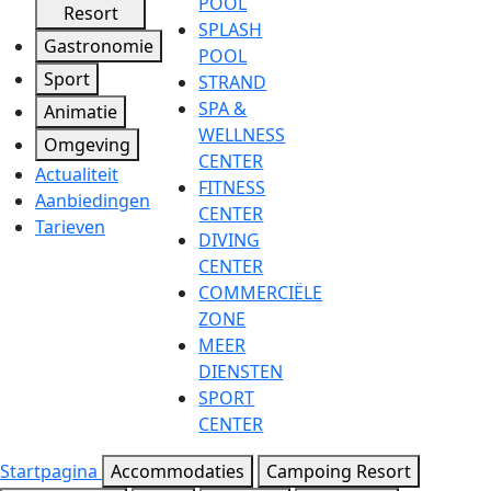
POOL
Resort
SPLASH
Gastronomie
POOL
Sport
STRAND
SPA &
Animatie
WELLNESS
Omgeving
CENTER
Actualiteit
FITNESS
Aanbiedingen
CENTER
Tarieven
DIVING
CENTER
COMMERCIËLE
ZONE
MEER
DIENSTEN
SPORT
CENTER
Startpagina
Accommodaties
Campoing Resort