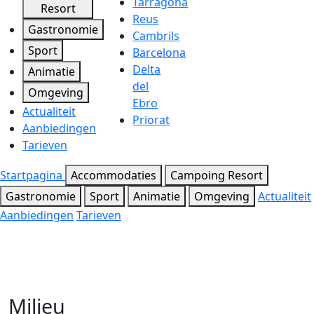
Tarragona
Resort
Reus
Gastronomie
Cambrils
Sport
Barcelona
Delta
Animatie
del
Omgeving
Ebro
Actualiteit
Priorat
Aanbiedingen
Tarieven
Startpagina
Accommodaties
Campoing Resort
Gastronomie
Sport
Animatie
Omgeving
Actualiteit
Aanbiedingen
Tarieven
Milieu