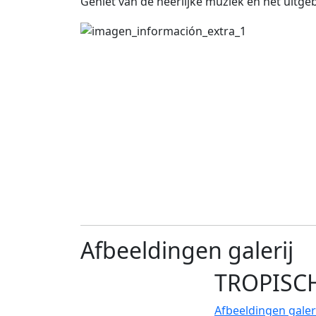
Geniet van de heerlijke muziek en het uitg
Afbeeldingen galerij
TROPISC
Afbeeldingen galer