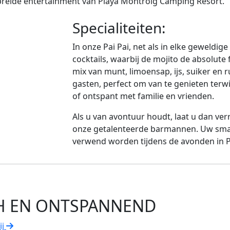
ebreide entertainment van Playa Montroig Camping Resort.
Specialiteiten:
In onze Pai Pai, net als in elke geweldig
cocktails, waarbij de mojito de absolute 
mix van munt, limoensap, ijs, suiker en 
gasten, perfect om van te genieten terwi
of ontspant met familie en vrienden.
Als u van avontuur houdt, laat u dan ver
onze getalenteerde barmannen. Uw smaa
verwend worden tijdens de avonden in 
H EN ONTSPANNEND
ij