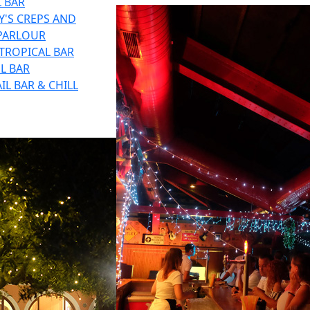
 BAR
'S CREPS AND
 PARLOUR
TROPICAL BAR
L BAR
IL BAR & CHILL