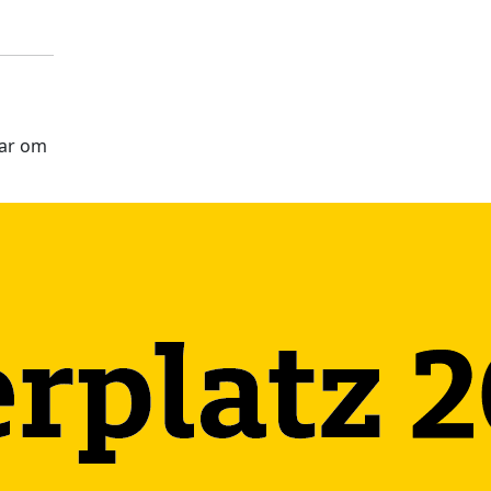
aar om