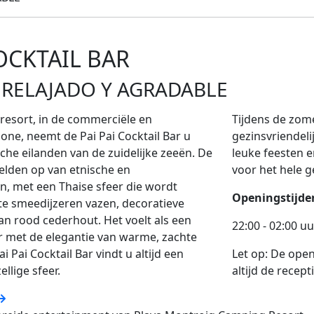
COCKTAIL BAR
 RELAJADO Y AGRADABLE
 resort, in de commerciële en
Tijdens de zom
ne, neemt de Pai Pai Cocktail Bar u
gezinsvriendeli
che eilanden van de zuidelijke zeeën. De
leuke feesten e
eelden op van etnische en
voor het hele g
, met een Thaise sfeer die wordt
Openingstijde
te smeedijzeren vazen, decoratieve
n rood cederhout. Het voelt als een
22:00 - 02:00 uu
r met de elegantie van warme, zachte
Pai Pai Cocktail Bar vindt u altijd een
Let op: De ope
llige sfeer.
altijd de recept