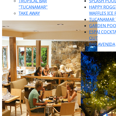
TROPICAL BAR
SPLASH POOL
"TUCANAMAR"
HAPPY ROGGY
TAKE AWAY
WAFFLES ICE
TUCANAMAR 
GARDEN POO
ESPAI COCKTA
OUT
BAR AVENIDA