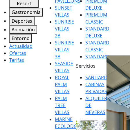
PAVILLIONS
PREMIUM
Resort
SUNSET
DELUXE
Gastronomía
VILLAS
PREMIUM
Deportes
SUNRISE
CLASSIC
VILLAS
STANDARD
Animación
2B
DELUXE
Entorno
SUNRISE
STANDARD
Actualidad
VILLAS
CLASSIC
Ofertas
3B
STANDARD
Tarifas
SEASIDE
Servicios
VILLAS
ROYAL
SANITARIOS
PALM
CABINAS
VILLAS
PRIVADAS
PALM
ALQUILER
TREE
DE
VILLAS
NEVERAS
MARINE
ECOLODGE