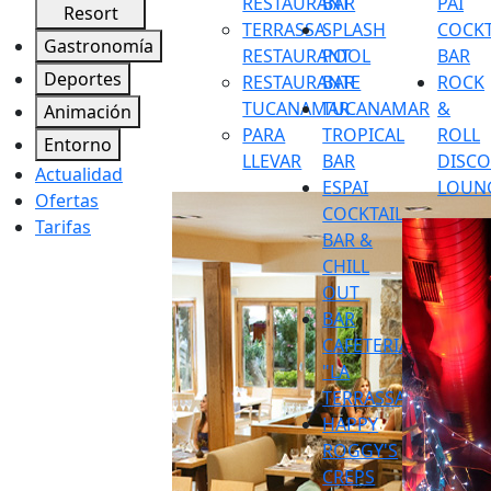
RESTAURANT
BAR
PAI
Resort
TERRASSA
SPLASH
COCKT
Gastronomía
RESTAURANT
POOL
BAR
Deportes
RESTAURANTE
BAR
ROCK
TUCANAMAR
TUCANAMAR
&
Animación
PARA
TROPICAL
ROLL
Entorno
LLEVAR
BAR
DISC
Actualidad
ESPAI
LOUN
Ofertas
COCKTAIL
Tarifas
BAR &
CHILL
OUT
BAR
CAFETERIA
"LA
TERRASSA"
HAPPY
ROGGY'S
CREPS