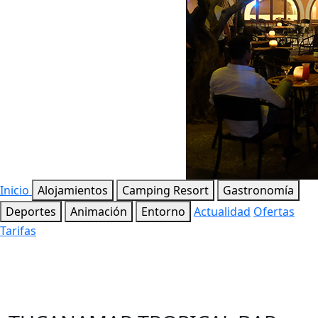
Inicio
Alojamientos
Camping Resort
Gastronomía
Deportes
Animación
Entorno
Actualidad
Ofertas
Tarifas