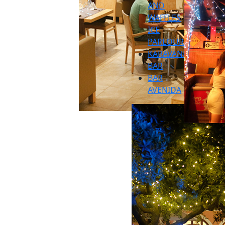
AND
WAFFLES
ICE
PARLOUR
KARAVANE
BAR
BAR
AVENIDA