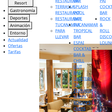
RESTAURANT
BAR
PAI
Resort
TERRASSA
SPLASH
COCKT
Gastronomía
RESTAURANT
POOL
BAR
Deportes
RESTAURANTE
BAR
ROCK
TUCANAMAR
TUCANAMAR
&
Animación
PARA
TROPICAL
ROLL
Entorno
LLEVAR
BAR
DISC
Actualidad
ESPAI
LOUN
Ofertas
COCKTAIL
Tarifas
BAR &
CHILL
OUT
BAR
CAFETERIA
"LA
TERRASSA"
HAPPY
ROGGY'S
CREPS