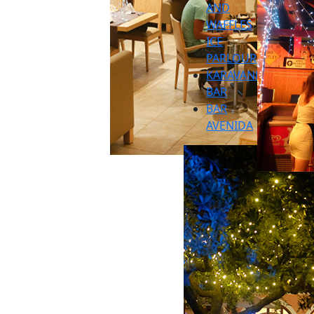
AND
WAFFLES
ICE
PARLOUR
KARAVANE
BAR
BAR
AVENIDA