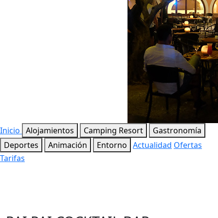
Inicio
Alojamientos
Camping Resort
Gastronomía
Deportes
Animación
Entorno
Actualidad
Ofertas
Tarifas