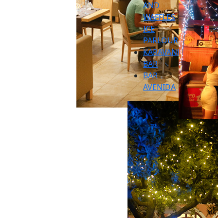
AND
WAFFLES
ICE
PARLOUR
KARAVANE
BAR
BAR
AVENIDA