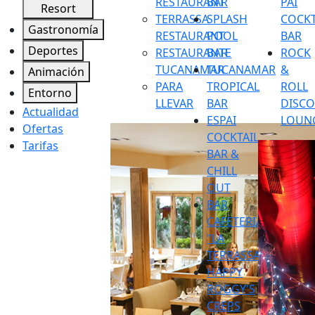
RESTAURANT
BAR
PAI
Resort
TERRASSA
SPLASH
COCKT
Gastronomía
RESTAURANT
POOL
BAR
Deportes
RESTAURANTE
BAR
ROCK
TUCANAMAR
TUCANAMAR
&
Animación
PARA
TROPICAL
ROLL
Entorno
LLEVAR
BAR
DISC
Actualidad
ESPAI
LOUN
Ofertas
COCKTAIL
Tarifas
BAR &
CHILL
OUT
BAR
CAFETERIA
"LA
TERRASSA"
HAPPY
ROGGY'S
CREPS