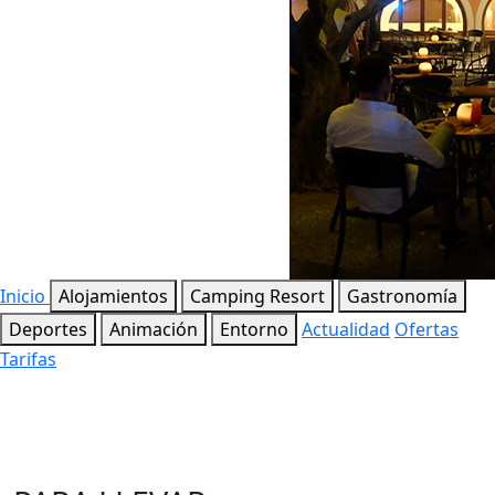
Inicio
Alojamientos
Camping Resort
Gastronomía
Deportes
Animación
Entorno
Actualidad
Ofertas
Tarifas