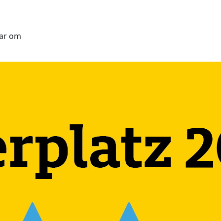
aar om