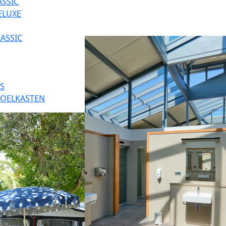
SSIC
ELUXE
ASSIC
ES
KOELKASTEN