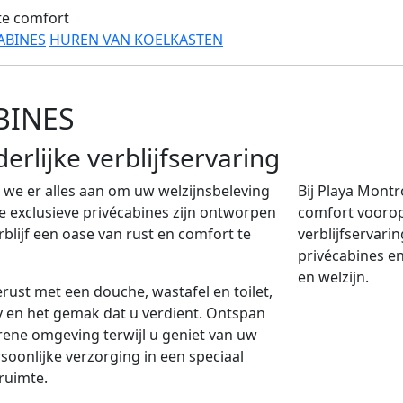
te comfort
ABINES
HUREN VAN KOELKASTEN
BINES
erlijke verblijfservaring
n we er alles aan om uw welzijnsbeleving
Bij Playa Mont
e exclusieve privécabines zijn ontworpen
comfort voorop
blijf een oase van rust en comfort te
verblijfservari
privécabines e
en welzijn.
rust met een douche, wastafel en toilet,
y en het gemak dat u verdient. Ontspan
rene omgeving terwijl u geniet van uw
onlijke verzorging in een speciaal
ruimte.