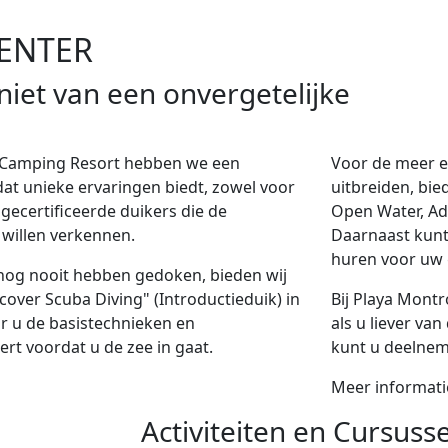
CENTER
iet van een onvergetelijke
g Camping Resort hebben we een
Voor de meer e
at unieke ervaringen biedt, zowel voor
uitbreiden, bie
gecertificeerde duikers die de
Open Water, Ad
willen verkennen.
Daarnaast kunt 
huren voor uw
nog nooit hebben gedoken, bieden wij
over Scuba Diving" (Introductieduik) in
Bij Playa Montr
 u de basistechnieken en
als u liever va
eert voordat u de zee in gaat.
kunt u deelnem
Meer informat
Activiteiten en Cursuss