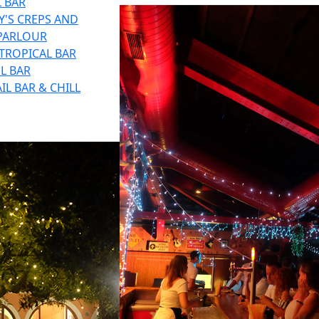
 BAR
'S CREPS AND
 PARLOUR
TROPICAL BAR
L BAR
IL BAR & CHILL