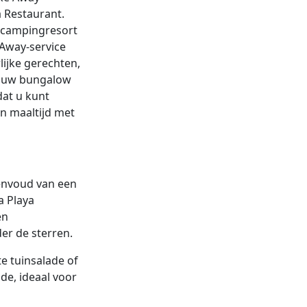
a Restaurant.
 campingresort
Away-service
lijke gerechten,
r uw bungalow
dat u kunt
n maaltijd met
eenvoud van een
a Playa
en
der de sterren.
te tuinsalade of
de, ideaal voor