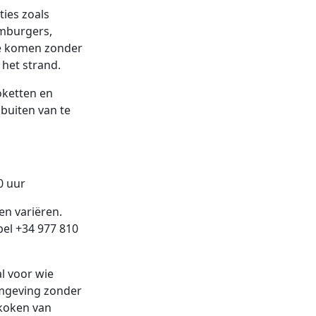
ies zoals
amburgers,
te komen zonder
 het strand.
oketten en
 buiten van te
30 uur
en variëren.
bel +34 977 810
l voor wie
omgeving zonder
 koken van