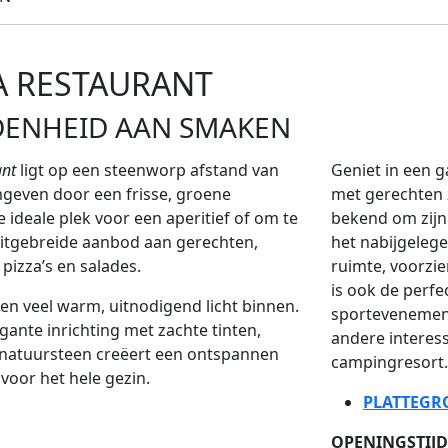
A RESTAURANT
DENHEID AAN SMAKEN
ant
ligt op een steenworp afstand van
Geniet in een g
mgeven door een frisse, groene
met gerechten zo
 ideale plek voor een aperitief of om te
bekend om zijn 
uitgebreide aanbod aan gerechten,
het nabijgeleg
pizza’s en salades.
ruimte, voorzie
is ook de perfe
en veel warm, uitnodigend licht binnen.
sportevenement
gante inrichting met zachte tinten,
andere interess
natuursteen creëert een ontspannen
campingresort.
 voor het hele gezin.
PLATTEG
OPENINGSTIJ