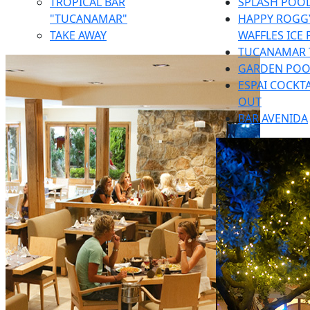
TROPICAL BAR
SPLASH POOL
"TUCANAMAR"
HAPPY ROGGY
TAKE AWAY
WAFFLES ICE
TUCANAMAR 
GARDEN POO
ESPAI COCKTA
OUT
BAR AVENIDA