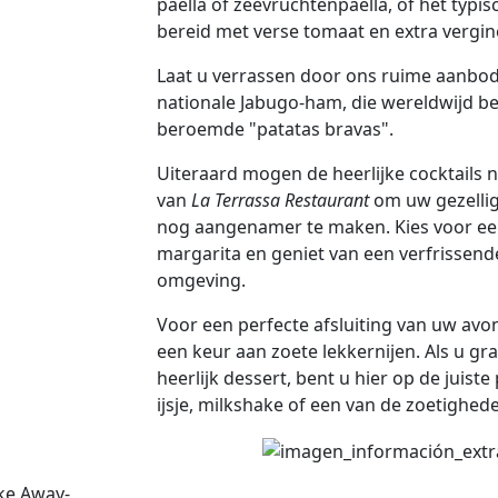
paella of zeevruchtenpaella, of het typi
bereid met verse tomaat en extra vergine
Laat u verrassen door ons ruime aanbo
nationale Jabugo-ham, die wereldwijd 
beroemde "patatas bravas".
Uiteraard mogen de heerlijke cocktails 
van
La Terrassa Restaurant
om uw gezellige
nog aangenamer te maken. Kies voor een 
margarita en geniet van een verfrissende
omgeving.
Voor een perfecte afsluiting van uw avo
een keur aan zoete lekkernijen. Als u gr
heerlijk dessert, bent u hier op de juiste 
ijsje, milkshake of een van de zoetighede
ke Away-