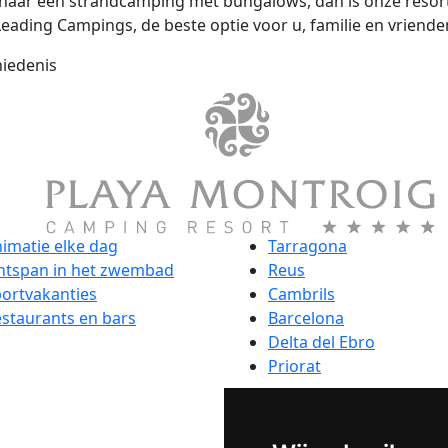
t naar een strandcamping met bungalows, dan is onze reso
Leading Campings, de beste optie voor u, familie en vriende
iedenis
imatie elke dag
Tarragona
ntspan in het zwembad
Reus
ortvakanties
Cambrils
staurants en bars
Barcelona
Delta del Ebro
Priorat
© Playa Montroig Camping Re