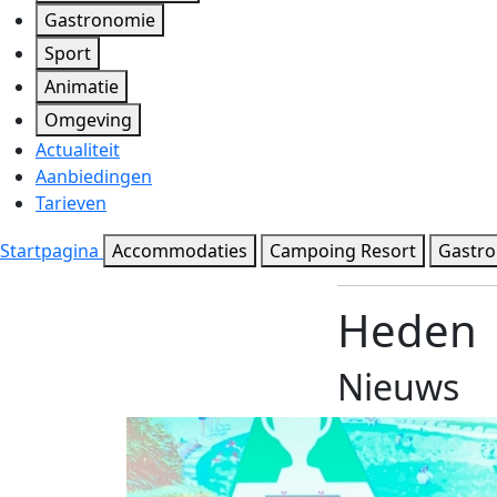
Gastronomie
Sport
Animatie
Omgeving
Actualiteit
Aanbiedingen
Tarieven
Startpagina
Accommodaties
Campoing Resort
Gastr
Heden
Nieuws