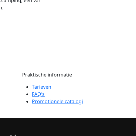
rtcamping, een van
n.
Praktische informatie
Tarieven
FAQ’s
Promotionele catalogi
sort 1962 - 2026 . Alle rechten