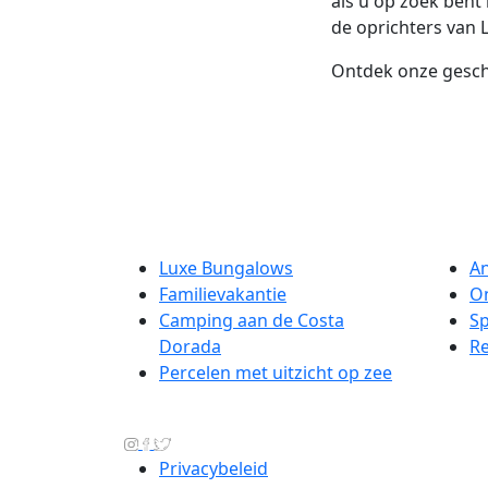
als u op zoek ben
de oprichters van 
Ontdek onze gesch
Luxe Bungalows
An
Familievakantie
O
Camping aan de Costa
Sp
Dorada
Re
Percelen met uitzicht op zee
Privacybeleid