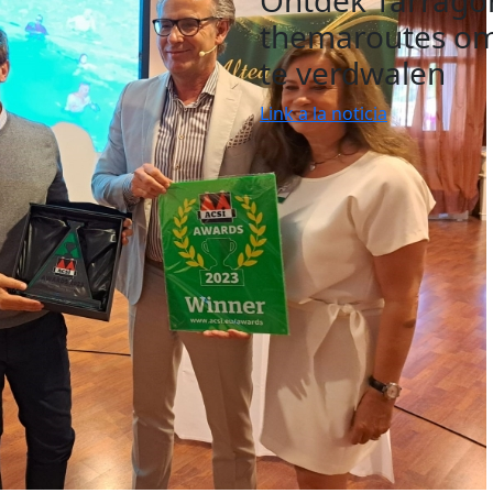
Ontdek Tarrago
themaroutes om 
te verdwalen
Link a la noticia