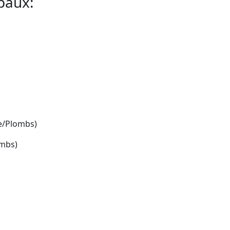
ipaux:
le/Plombs)
ombs)