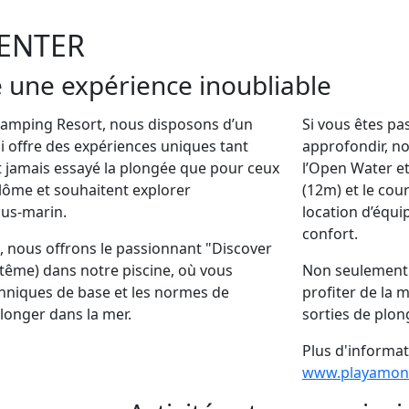
CENTER
e une expérience inoubliable
Camping Resort, nous disposons d’un
Si vous êtes pa
i offre des expériences uniques tant
approfondir, no
t jamais essayé la plongée que pour ceux
l’Open Water et
plôme et souhaitent explorer
(12m) et le cou
ous-marin.
location d’équ
confort.
, nous offrons le passionnant "Discover
tême) dans notre piscine, où vous
Non seulement 
hniques de base et les normes de
profiter de la 
longer dans la mer.
sorties de plo
Plus d'informat
www.playamont