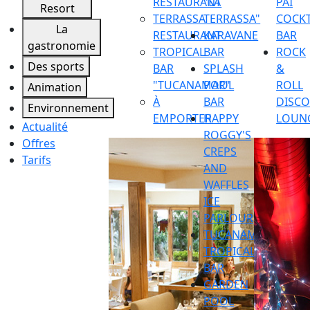
RESTAURANT
"LA
PAI
Resort
TERRASSA
TERRASSA"
COCKT
La
RESTAURANT
KARAVANE
BAR
gastronomie
TROPICAL
BAR
ROCK
Des sports
BAR
SPLASH
&
"TUCANAMAR"
POOL
ROLL
Animation
À
BAR
DISC
Environnement
EMPORTER
HAPPY
LOUN
Actualité
ROGGY'S
Offres
CREPS
Tarifs
AND
WAFFLES
ICE
PARLOUR
TUCANAMAR
TROPICAL
BAR
GARDEN
POOL