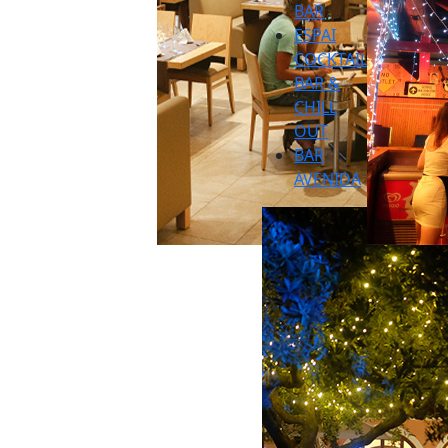
BAR
ESPAI
COCKTAIL
BAR &
CHILL
OUT
BAR
AVENIDA