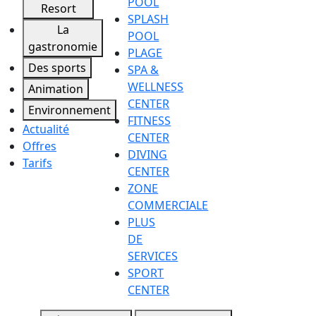
POOL
Resort
SPLASH
La
POOL
gastronomie
PLAGE
Des sports
SPA &
WELLNESS
Animation
CENTER
Environnement
FITNESS
Actualité
CENTER
Offres
DIVING
Tarifs
CENTER
ZONE
COMMERCIALE
PLUS
DE
SERVICES
SPORT
CENTER