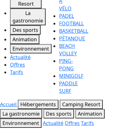
À
Resort
VÉLO
La
PADEL
gastronomie
FOOTBALL
Des sports
BASKETBALL
PÉTANQUE
Animation
BEACH
Environnement
VOLLEY
Actualité
PING-
Offres
PONG
Tarifs
MINIGOLF
PADDLE
SURF
Accueil
Hébergements
Camping Resort
La gastronomie
Des sports
Animation
Environnement
Actualité
Offres
Tarifs