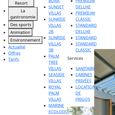
BORA
PREMIUM
Resort
SUNSET
DELUXE
La
VILLAS
PREMIUM
gastronomie
SUNRISE
CLASSIC
Des sports
VILLAS
STANDARD
2B
DELUXE
Animation
SUNRISE
STANDARD
Environnement
VILLAS
STANDARD
Actualité
3B
CLASSIC
Offres
PALM
Services
Tarifs
TREE
VILLAS
SANITAIRE
SEASIDE
CABINES
VILLAS
PRIVÉES
ROYAL
LOCATION
PALM
DE
VILLAS
FRIGOS
MARINE
ECOLODGE