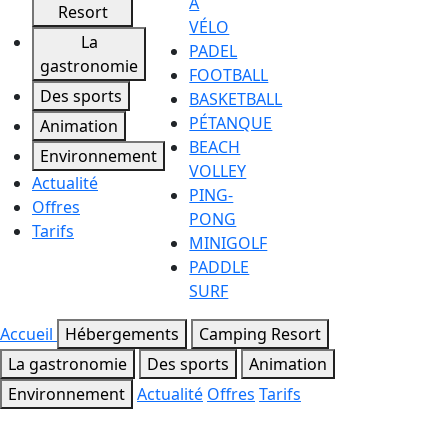
À
Resort
VÉLO
La
PADEL
gastronomie
FOOTBALL
Des sports
BASKETBALL
PÉTANQUE
Animation
BEACH
Environnement
VOLLEY
Actualité
PING-
Offres
PONG
Tarifs
MINIGOLF
PADDLE
SURF
Accueil
Hébergements
Camping Resort
La gastronomie
Des sports
Animation
Environnement
Actualité
Offres
Tarifs