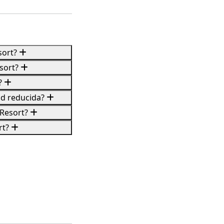
sort?
esort?
?
ad reducida?
 Resort?
rt?