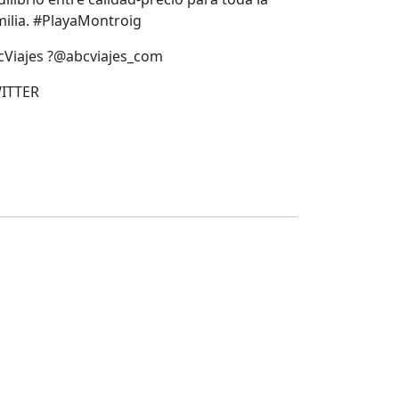
milia. #PlayaMontroig
cViajes ?@abcviajes_com
ITTER