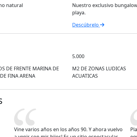
no natural
Nuestro exclusivo bungalow
playa.
Descúbrelo
5.000
S DE FRENTE MARINA DE
M2 DE ZONAS LUDICAS
 DE FINA ARENA
ACUATICAS
s
Vine varios años en los años 90. Y ahora vuelvo
Pl
a venir con mis hijos! Es un sitio espectacular.
eq