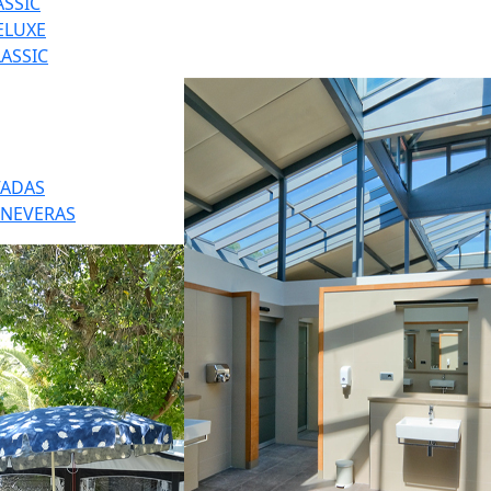
SSIC
ELUXE
ASSIC
VADAS
 NEVERAS