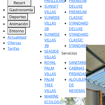
PAVILLIONS
PREMIUM
Resort
SUNSET
DELUXE
Gastronomía
VILLAS
PREMIUM
Deportes
SUNRISE
CLASSIC
VILLAS
STANDARD
Animación
2B
DELUXE
Entorno
SUNRISE
STANDARD
Actualidad
VILLAS
CLASSIC
Ofertas
3B
STANDARD
Tarifas
SEASIDE
Servicios
VILLAS
ROYAL
SANITARIOS
PALM
CABINAS
VILLAS
PRIVADAS
PALM
ALQUILER
TREE
DE
VILLAS
NEVERAS
MARINE
ECOLODGE