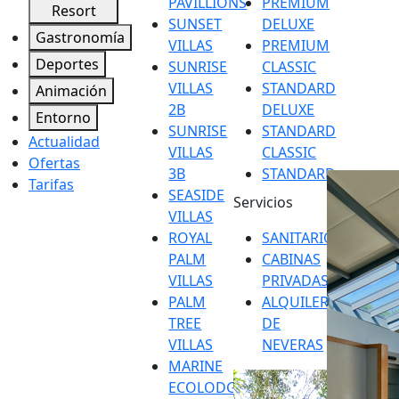
PAVILLIONS
PREMIUM
Resort
SUNSET
DELUXE
Gastronomía
VILLAS
PREMIUM
Deportes
SUNRISE
CLASSIC
VILLAS
STANDARD
Animación
2B
DELUXE
Entorno
SUNRISE
STANDARD
Actualidad
VILLAS
CLASSIC
Ofertas
3B
STANDARD
Tarifas
SEASIDE
Servicios
VILLAS
ROYAL
SANITARIOS
PALM
CABINAS
VILLAS
PRIVADAS
PALM
ALQUILER
TREE
DE
VILLAS
NEVERAS
MARINE
ECOLODGE