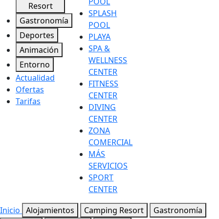
POOL
Resort
SPLASH
Gastronomía
POOL
Deportes
PLAYA
SPA &
Animación
WELLNESS
Entorno
CENTER
Actualidad
FITNESS
Ofertas
CENTER
Tarifas
DIVING
CENTER
ZONA
COMERCIAL
MÁS
SERVICIOS
SPORT
CENTER
Inicio
Alojamientos
Camping Resort
Gastronomía