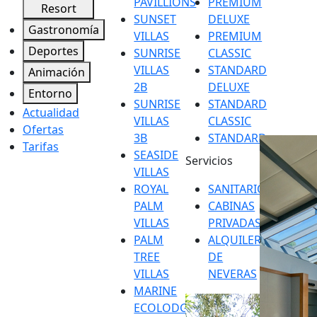
PAVILLIONS
PREMIUM
Resort
SUNSET
DELUXE
Gastronomía
VILLAS
PREMIUM
Deportes
SUNRISE
CLASSIC
VILLAS
STANDARD
Animación
2B
DELUXE
Entorno
SUNRISE
STANDARD
Actualidad
VILLAS
CLASSIC
Ofertas
3B
STANDARD
Tarifas
SEASIDE
Servicios
VILLAS
ROYAL
SANITARIOS
PALM
CABINAS
VILLAS
PRIVADAS
PALM
ALQUILER
TREE
DE
VILLAS
NEVERAS
MARINE
ECOLODGE