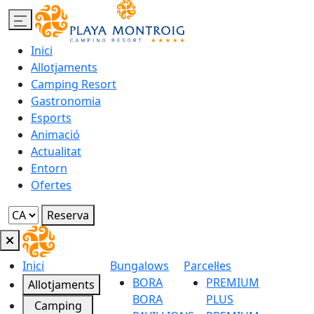
Inici
Allotjaments
Camping Resort
Gastronomia
Esports
Animació
Actualitat
Entorn
Ofertes
Reserva
Inici
Bungalows
Parcel·les
BORA
PREMIUM
Allotjaments
BORA
PLUS
Camping