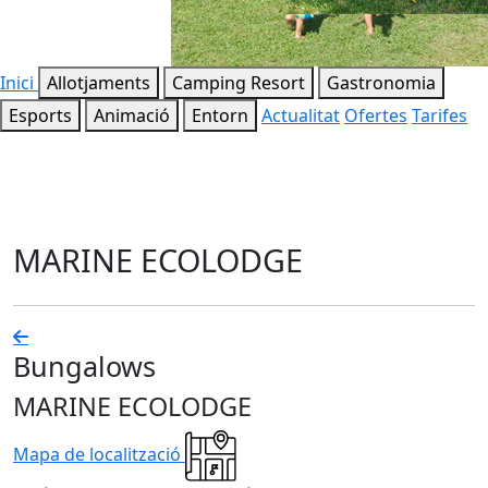
Inici
Allotjaments
Camping Resort
Gastronomia
Esports
Animació
Entorn
Actualitat
Ofertes
Tarifes
MARINE ECOLODGE
Bungalows
MARINE ECOLODGE
Mapa de localització