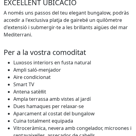
EXCEL·LENT UBICACIÓ
A només uns passos del teu elegant bungalow, podràs
accedir a l'exclusiva platja de gairebé un quilòmetre
d'extensió i submergir-te a les brillants aigües del mar
Mediterrani.
Per a la vostra comoditat
Luxosos interiors en fusta natural
Ampli saló-menjador
Aire condicionat
Smart TV
Antena satèl·lit
Ampla terrassa amb vistes al jardí
Dues hamaques per relaxar-se
Aparcament al costat del bungalow
Cuina totalment equipada
Vitroceràmica, nevera amb congelador, microones i
rentavaixelles, assecador de cabells