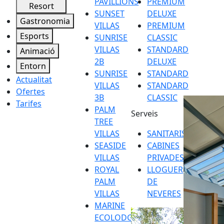
PAVILLIONS
PREMIUM
Resort
SUNSET
DELUXE
Gastronomia
VILLAS
PREMIUM
Esports
SUNRISE
CLASSIC
VILLAS
STANDARD
Animació
2B
DELUXE
Entorn
SUNRISE
STANDARD
Actualitat
VILLAS
STANDARD
Ofertes
3B
CLASSIC
Tarifes
PALM
Serveis
TREE
VILLAS
SANITARIS
SEASIDE
CABINES
VILLAS
PRIVADES
ROYAL
LLOGUER
PALM
DE
VILLAS
NEVERES
MARINE
ECOLODGE