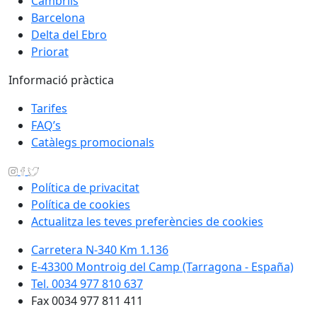
Cambrils
Barcelona
Delta del Ebro
Priorat
Informació pràctica
Tarifes
FAQ’s
Catàlegs promocionals
Política de privacitat
Política de cookies
Actualitza les teves preferències de cookies
Carretera N-340 Km 1.136
E-43300 Montroig del Camp (Tarragona - España)
Tel. 0034 977 810 637
Fax 0034 977 811 411