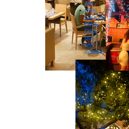
BAR
ESPAI
COCKTAIL
BAR &
CHILL
OUT
BAR
AVENIDA