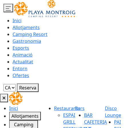
Inici
Allotjaments
Camping Resort
Gastronomia
Esports
Animació
Actualitat
Entorn
Ofertes
Reserva
Inici
Restaurants
Bars
Disco
ESPAI
BAR
Lounge
Allotjaments
GRILL
CAFETERIA
PAI
Camping