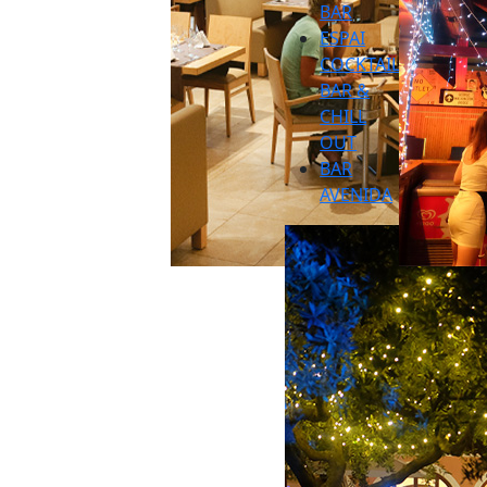
BAR
ESPAI
COCKTAIL
BAR &
CHILL
OUT
BAR
AVENIDA