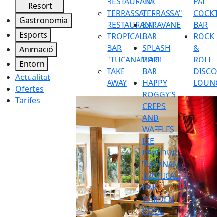
RESTAURANT
"LA
PAI
Resort
TERRASSA
TERRASSA"
COCKT
Gastronomia
RESTAURANT
KARAVANE
BAR
Esports
TROPICAL
BAR
ROCK
BAR
SPLASH
&
Animació
"TUCANAMAR"
POOL
ROLL
Entorn
TAKE
BAR
DISC
Actualitat
AWAY
HAPPY
LOUN
Ofertes
ROGGY'S
Tarifes
CREPS
AND
WAFFLES
ICE
PARLOUR
TUCANAMAR
TROPICAL
BAR
GARDEN
POOL