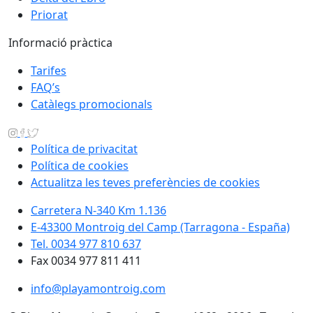
Priorat
Informació pràctica
Tarifes
FAQ’s
Catàlegs promocionals
Política de privacitat
Política de cookies
Actualitza les teves preferències de cookies
Carretera N-340 Km 1.136
E-43300 Montroig del Camp (Tarragona - España)
Tel. 0034 977 810 637
Fax 0034 977 811 411
info@playamontroig.com