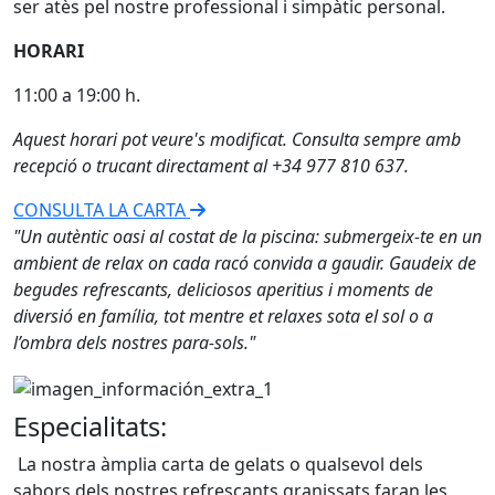
ser atès pel nostre professional i simpàtic personal.
HORARI
11:00 a 19:00 h.
Aquest horari pot veure's modificat. Consulta sempre amb
recepció o trucant directament al +34 977 810 637.
CONSULTA LA CARTA
"Un autèntic oasi al costat de la piscina: submergeix-te en un
ambient de relax on cada racó convida a gaudir. Gaudeix de
begudes refrescants, deliciosos aperitius i moments de
diversió en família, tot mentre et relaxes sota el sol o a
l’ombra dels nostres para-sols."
Especialitats:
La nostra àmplia carta de gelats o qualsevol dels
sabors dels nostres refrescants granissats faran les