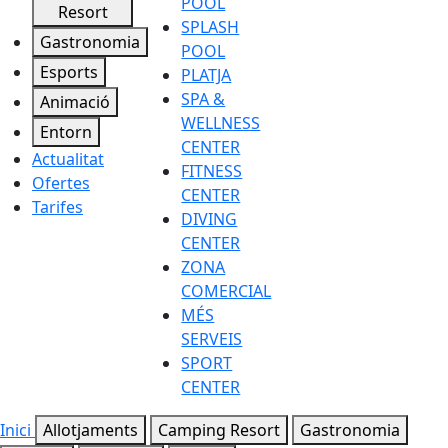
POOL
Resort
SPLASH
Gastronomia
POOL
Esports
PLATJA
SPA &
Animació
WELLNESS
Entorn
CENTER
Actualitat
FITNESS
Ofertes
CENTER
Tarifes
DIVING
CENTER
ZONA
COMERCIAL
MÉS
SERVEIS
SPORT
CENTER
Inici
Allotjaments
Camping Resort
Gastronomia