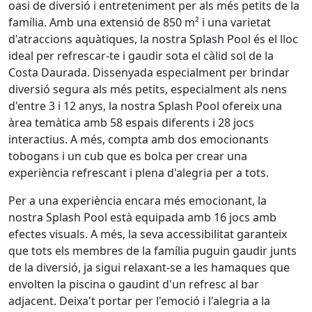
oasi de diversió i entreteniment per als més petits de la
família. Amb una extensió de 850 m² i una varietat
d'atraccions aquàtiques, la nostra Splash Pool és el lloc
ideal per refrescar-te i gaudir sota el càlid sol de la
Costa Daurada. Dissenyada especialment per brindar
diversió segura als més petits, especialment als nens
d'entre 3 i 12 anys, la nostra Splash Pool ofereix una
àrea temàtica amb 58 espais diferents i 28 jocs
interactius. A més, compta amb dos emocionants
tobogans i un cub que es bolca per crear una
experiència refrescant i plena d'alegria per a tots.
Per a una experiència encara més emocionant, la
nostra Splash Pool està equipada amb 16 jocs amb
efectes visuals. A més, la seva accessibilitat garanteix
que tots els membres de la família puguin gaudir junts
de la diversió, ja sigui relaxant-se a les hamaques que
envolten la piscina o gaudint d'un refresc al bar
adjacent. Deixa't portar per l'emoció i l'alegria a la