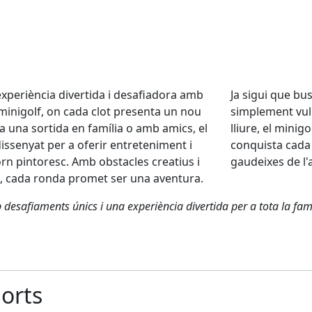
xperiència divertida i desafiadora amb
Ja sigui que b
minigolf, on cada clot presenta un nou
simplement vulg
 a una sortida en família o amb amics, el
lliure, el minig
issenyat per a oferir entreteniment i
conquista cada 
rn pintoresc. Amb obstacles creatius i
gaudeixes de l'
u, cada ronda promet ser una aventura.
 desafiaments únics i una experiència divertida per a tota la fam
ports