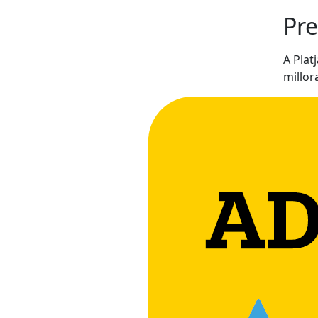
Pre
A Pla
millora