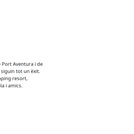
e Port Aventura i de
iguin tot un èxit.
ping resort,
a i amics.