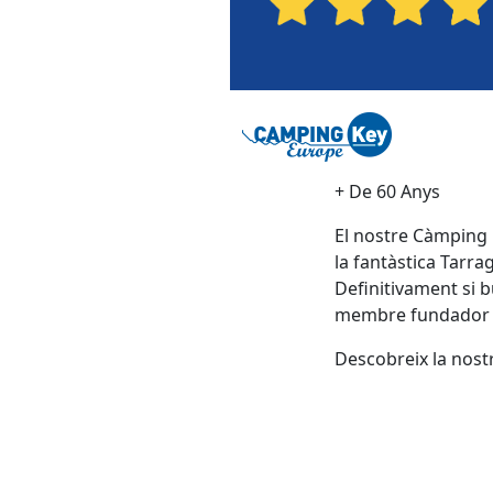
+ De 60 Anys
El nostre Càmping R
la fantàstica Tarra
Definitivament si 
membre fundador de
Descobreix la nostr