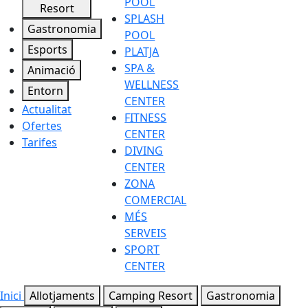
POOL
Resort
SPLASH
Gastronomia
POOL
Esports
PLATJA
SPA &
Animació
WELLNESS
Entorn
CENTER
Actualitat
FITNESS
Ofertes
CENTER
Tarifes
DIVING
CENTER
ZONA
COMERCIAL
MÉS
SERVEIS
SPORT
CENTER
Inici
Allotjaments
Camping Resort
Gastronomia