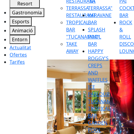
RESTAURANT
"LA
PAI
Resort
TERRASSA
TERRASSA"
COCKT
Gastronomia
RESTAURANT
KARAVANE
BAR
Esports
TROPICAL
BAR
ROCK
BAR
SPLASH
&
Animació
"TUCANAMAR"
POOL
ROLL
Entorn
TAKE
BAR
DISC
Actualitat
AWAY
HAPPY
LOUN
Ofertes
ROGGY'S
Tarifes
CREPS
AND
WAFFLES
ICE
PARLOUR
TUCANAMAR
TROPICAL
BAR
GARDEN
POOL