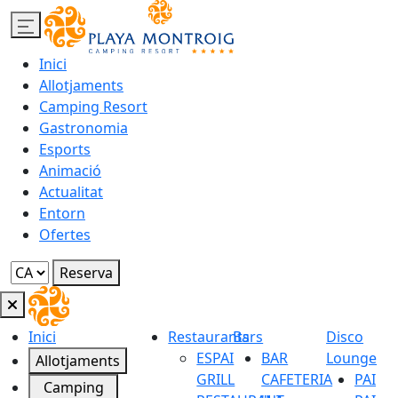
Inici
Allotjaments
Camping Resort
Gastronomia
Esports
Animació
Actualitat
Entorn
Ofertes
Reserva
Inici
Restaurants
Bars
Disco
ESPAI
BAR
Lounge
Allotjaments
GRILL
CAFETERIA
PAI
Camping