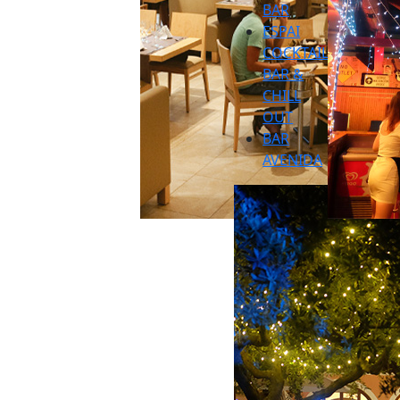
BAR
ESPAI
COCKTAIL
BAR &
CHILL
OUT
BAR
AVENIDA