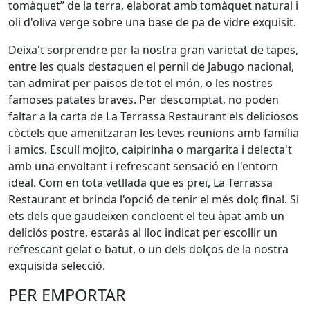
tomàquet” de la terra, elaborat amb tomàquet natural i
oli d'oliva verge sobre una base de pa de vidre exquisit.
Deixa't sorprendre per la nostra gran varietat de tapes,
entre les quals destaquen el pernil de Jabugo nacional,
tan admirat per països de tot el món, o les nostres
famoses patates braves. Per descomptat, no poden
faltar a la carta de La Terrassa Restaurant els deliciosos
còctels que amenitzaran les teves reunions amb família
i amics. Escull mojito, caipirinha o margarita i delecta't
amb una envoltant i refrescant sensació en l'entorn
ideal. Com en tota vetllada que es preï, La Terrassa
Restaurant et brinda l'opció de tenir el més dolç final. Si
ets dels que gaudeixen concloent el teu àpat amb un
deliciós postre, estaràs al lloc indicat per escollir un
refrescant gelat o batut, o un dels dolços de la nostra
exquisida selecció.
PER EMPORTAR