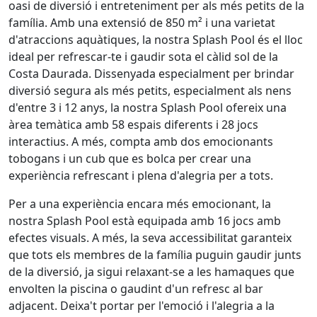
oasi de diversió i entreteniment per als més petits de la
família. Amb una extensió de 850 m² i una varietat
d'atraccions aquàtiques, la nostra Splash Pool és el lloc
ideal per refrescar-te i gaudir sota el càlid sol de la
Costa Daurada. Dissenyada especialment per brindar
diversió segura als més petits, especialment als nens
d'entre 3 i 12 anys, la nostra Splash Pool ofereix una
àrea temàtica amb 58 espais diferents i 28 jocs
interactius. A més, compta amb dos emocionants
tobogans i un cub que es bolca per crear una
experiència refrescant i plena d'alegria per a tots.
Per a una experiència encara més emocionant, la
nostra Splash Pool està equipada amb 16 jocs amb
efectes visuals. A més, la seva accessibilitat garanteix
que tots els membres de la família puguin gaudir junts
de la diversió, ja sigui relaxant-se a les hamaques que
envolten la piscina o gaudint d'un refresc al bar
adjacent. Deixa't portar per l'emoció i l'alegria a la