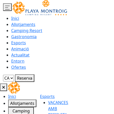
Inici
Allotjaments
Camping Resort
Gastronomia
Esports
Animació
Actualitat
Entorn
Ofertes
Reserva
Inici
Esports
VACANCES
Allotjaments
AMB
Camping