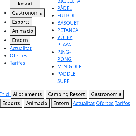
BICICLETA
Resort
PÀDEL
Gastronomia
FUTBOL
Esports
BÀSQUET
PETANCA
Animació
VÓLEY
Entorn
PLAYA
Actualitat
PING-
Ofertes
PONG
Tarifes
MINIGOLF
PADDLE
SURF
Inici
Allotjaments
Camping Resort
Gastronomia
Esports
Animació
Entorn
Actualitat
Ofertes
Tarifes