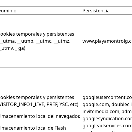
Dominio
Persistencia
ookies temporales y persistentes
__utma, __utmb, __utmc, __utmz,
www.playamontroig.
_utmv, _ ga)
ookies temporales y persistentes
googleusercontent.co
VISITOR_INFO1_LIVE, PREF, YSC, etc).
google.com, doublecli
invitemedia.com, adm
lmacenamiento local del navegador.
googlesyndication.co
googleadservices.com
lmacenamiento local de Flash