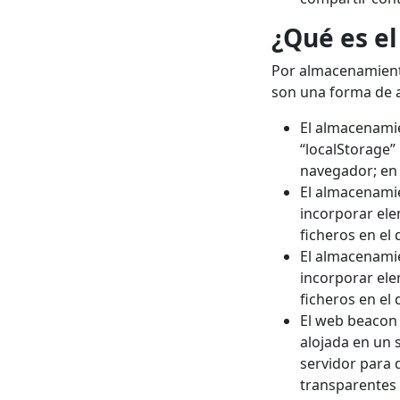
¿Qué es e
Por almacenamiento
son una forma de a
El almacenamie
“localStorage”
navegador; en 
El almacenamie
incorporar ele
ficheros en el 
El almacenamie
incorporar ele
ficheros en el 
El web beacon 
alojada en un 
servidor para 
transparentes 