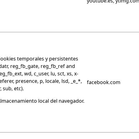
youtube.es, ytimg.com
ookies temporales y persistentes
datr, reg_fb_gate, reg_fb_ref and
eg_fb_ext, wd, c_user, lu, sct, xs, x-
eferer, presence, p, locale, lsd, _e_*,
facebook.com
r, sub, etc).
lmacenamiento local del navegador.