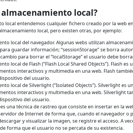
l almacenamiento local?
 local entendemos cualquier fichero creado por la web en 
lmacenamiento local, pero existen otras, por ejemplo:
nto local del navegador. Algunas webs utilizan almacenami
 para guardar información; “sessionStorage” se borra aut
cambio para borrar el “localStorage” el usuario debe borrar 
nto local de Flash (“Flash Local Shared Objects”). Flash 
mentos interactivos y multimedia en una web. Flash tambié
dispositivo del usuario.
nto local de Silverlight (“Isolated Objects”). Silverlight 
mentos interactivos y multimedia en una web. Silverlight t
dispositivo del usuario.
es una técnica de rastreo que consiste en insertar en la w
servidor de Internet de forma que, cuando el navegador o 
descargar y visualizar la imagen, se registre el acceso. A 
de forma que el usuario no se percata de su existencia.