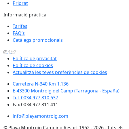
Priorat
Informació pràctica
Tarifes
FAQ’s
Catàlegs promocionals
Política de privacitat
Política de cookies
Actualitza les teves preferències de cookies
Carretera N-340 Km 1.136
E-43300 Montroig del Camp (Tarragona - España)
Tel. 0034 977 810 637
Fax 0034 977 811 411
info@playamontroig.com
© Playa Montroig Camping Resort 1962 - 2026 . Tots els