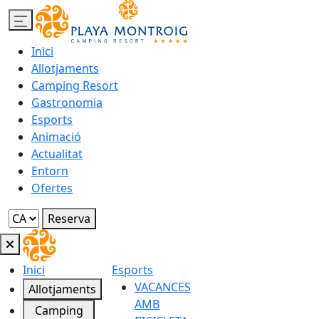
Inici
Allotjaments
Camping Resort
Gastronomia
Esports
Animació
Actualitat
Entorn
Ofertes
Reserva
Inici
Esports
VACANCES
Allotjaments
AMB
Camping