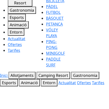
BICICLETA
Resort
PÀDEL
Gastronomia
FUTBOL
Esports
BÀSQUET
PETANCA
Animació
VÓLEY
Entorn
PLAYA
Actualitat
PING-
Ofertes
PONG
Tarifes
MINIGOLF
PADDLE
SURF
Inici
Allotjaments
Camping Resort
Gastronomia
Esports
Animació
Entorn
Actualitat
Ofertes
Tarifes