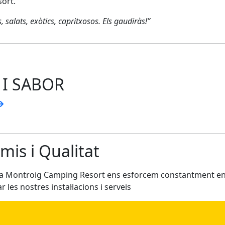
sort.
 salats, exòtics, capritxosos. Els gaudiràs!”
 I SABOR
mis i Qualitat
tja Montroig Camping Resort ens esforcem constantment e
r les nostres instal·lacions i serveis