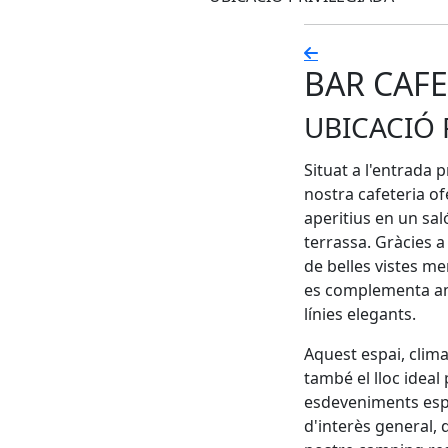
BAR CAFE
UBICACIÓ 
Situat a l'entrada 
nostra cafeteria o
aperitius en un sal
terrassa. Gràcies a
de belles vistes me
es complementa amb 
línies elegants.
Aquest espai, clima
també el lloc idea
esdeveniments espo
d'interès general, 