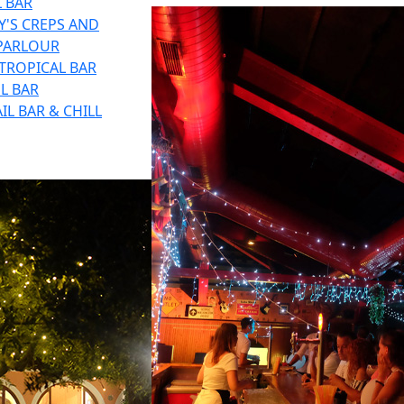
 BAR
'S CREPS AND
 PARLOUR
TROPICAL BAR
L BAR
IL BAR & CHILL