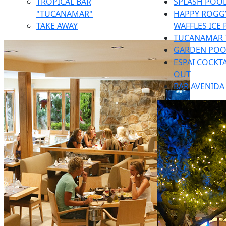
TROPICAL BAR
SPLASH POOL
"TUCANAMAR"
HAPPY ROGGY
TAKE AWAY
WAFFLES ICE
TUCANAMAR 
GARDEN POO
ESPAI COCKTA
OUT
BAR AVENIDA