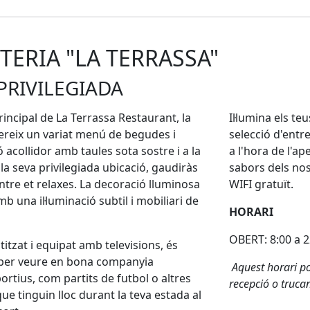
TERIA "LA TERRASSA"
PRIVILEGIADA
principal de La Terrassa Restaurant, la
Il·lumina els t
fereix un variat menú de begudes i
selecció d'entr
ó acollidor amb taules sota sostre i a la
a l'hora de l'ap
 la seva privilegiada ubicació, gaudiràs
sabors dels nos
ntre et relaxes. La decoració lluminosa
WIFI gratuït.
una il·luminació subtil i mobiliari de
HORARI
OBERT: 8:00 a 2
titzat i equipat amb televisions, és
l per veure en bona companyia
Aquest horari po
rtius, com partits de futbol o altres
recepció o truca
que tinguin lloc durant la teva estada al