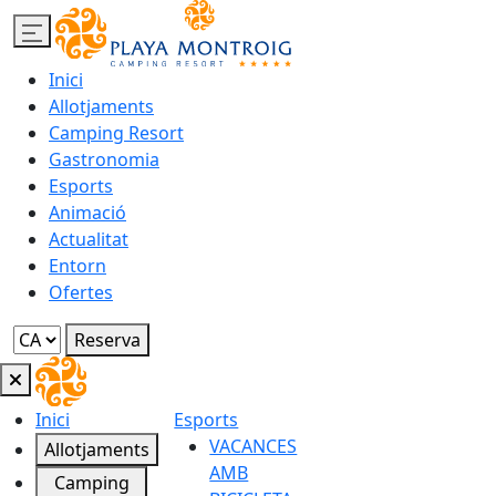
Inici
Allotjaments
Camping Resort
Gastronomia
Esports
Animació
Actualitat
Entorn
Ofertes
Reserva
Inici
Esports
VACANCES
Allotjaments
AMB
Camping