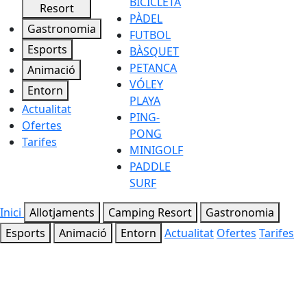
BICICLETA
Resort
PÀDEL
Gastronomia
FUTBOL
Esports
BÀSQUET
PETANCA
Animació
VÓLEY
Entorn
PLAYA
Actualitat
PING-
Ofertes
PONG
Tarifes
MINIGOLF
PADDLE
SURF
Inici
Allotjaments
Camping Resort
Gastronomia
Esports
Animació
Entorn
Actualitat
Ofertes
Tarifes