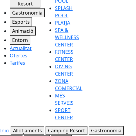
POOL
Resort
SPLASH
Gastronomia
POOL
Esports
PLATJA
SPA &
Animació
WELLNESS
Entorn
CENTER
Actualitat
FITNESS
Ofertes
CENTER
Tarifes
DIVING
CENTER
ZONA
COMERCIAL
MÉS
SERVEIS
SPORT
CENTER
Inici
Allotjaments
Camping Resort
Gastronomia