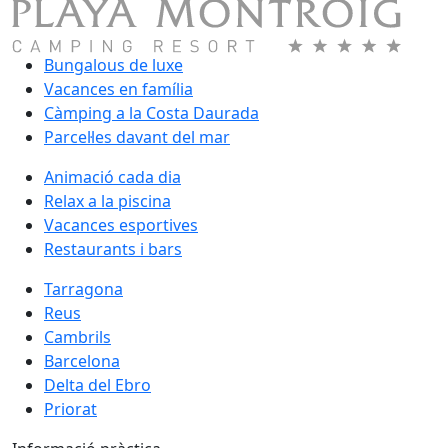
Bungalous de luxe
Vacances en família
Càmping a la Costa Daurada
Parcel·les davant del mar
Animació cada dia
Relax a la piscina
Vacances esportives
Restaurants i bars
Tarragona
Reus
Cambrils
Barcelona
Delta del Ebro
Priorat