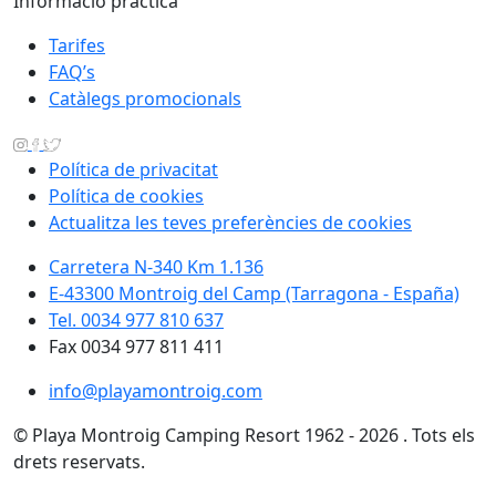
Informació pràctica
Tarifes
FAQ’s
Catàlegs promocionals
Política de privacitat
Política de cookies
Actualitza les teves preferències de cookies
Carretera N-340 Km 1.136
E-43300 Montroig del Camp (Tarragona - España)
Tel. 0034 977 810 637
Fax 0034 977 811 411
info@playamontroig.com
© Playa Montroig Camping Resort 1962 - 2026 . Tots els
drets reservats.