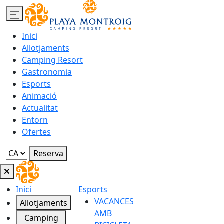
Inici
Allotjaments
Camping Resort
Gastronomia
Esports
Animació
Actualitat
Entorn
Ofertes
Reserva
Inici
Esports
VACANCES
Allotjaments
AMB
Camping