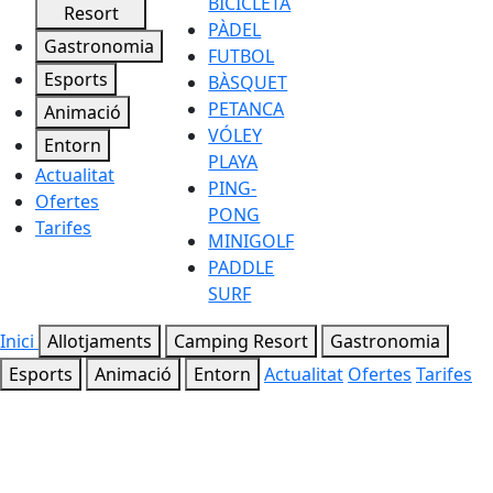
BICICLETA
Resort
PÀDEL
Gastronomia
FUTBOL
Esports
BÀSQUET
PETANCA
Animació
VÓLEY
Entorn
PLAYA
Actualitat
PING-
Ofertes
PONG
Tarifes
MINIGOLF
PADDLE
SURF
Inici
Allotjaments
Camping Resort
Gastronomia
Esports
Animació
Entorn
Actualitat
Ofertes
Tarifes